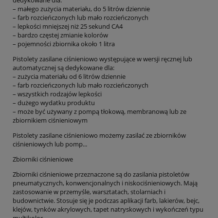
dedykowane dla:
– małego zużycia materiału, do 5 litrów dziennie
– farb rozcieńczonych lub mało rozcieńczonych
– lepkości mniejszej niż 25 sekund CA4
– bardzo częstej zmianie kolorów
– pojemności zbiornika około 1 litra
Pistolety zasilane ciśnieniowo występujące w wersji ręcznej lub
automatycznej są dedykowane dla:
– zużycia materiału od 6 litrów dziennie
– farb rozcieńczonych lub mało rozcieńczonych
– wszystkich rodzajów lepkości
– dużego wydatku produktu
– może być używany z pompą tłokową, membranową lub ze
zbiornikiem ciśnieniowym
Pistolety zasilane ciśnieniowo możemy zasilać ze zbiorników
ciśnieniowych lub pomp...
Zbiorniki ciśnieniowe
Zbiorniki ciśnieniowe przeznaczone są do zasilania pistoletów
pneumatycznych, konwencjonalnych i niskociśnieniowych. Mają
zastosowanie w przemyśle, warsztatach, stolarniach i
budownictwie. Stosuje się je podczas aplikacji farb, lakierów, bejc,
klejów, tynków akrylowych, tapet natryskowych i wykończeń typu