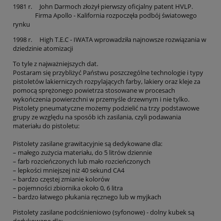
1981 r. John Darmoch złożył pierwszy oficjalny patent HVLP.
Firma Apollo - Kalifornia rozpoczęła podbój światowego
rynku
1998 r. High T.E.C - IWATA wprowadziła najnowsze rozwiązania w
dziedzinie atomizacji
To tyle z najważniejszych dat.
Postaram się przybliżyć Państwu poszczególne technologie i typy
pistoletów lakierniczych rozpylających farby, lakiery oraz kleje za
pomocą sprężonego powietrza stosowane w procesach
wykończenia powierzchni w przemyśle drzewnym i nie tylko.
Pistolety pneumatyczne możemy podzielić na trzy podstawowe
grupy ze względu na sposób ich zasilania, czyli podawania
materiału do pistoletu:
Pistolety zasilane grawitacyjnie są dedykowane dla:
– małego zużycia materiału, do 5 litrów dziennie
– farb rozcieńczonych lub mało rozcieńczonych
– lepkości mniejszej niż 40 sekund CA4
– bardzo częstej zmianie kolorów
– pojemności zbiornika około 0, 6 litra
– bardzo łatwego płukania ręcznego lub w myjkach
Pistolety zasilane podciśnieniowo (syfonowe) - dolny kubek są