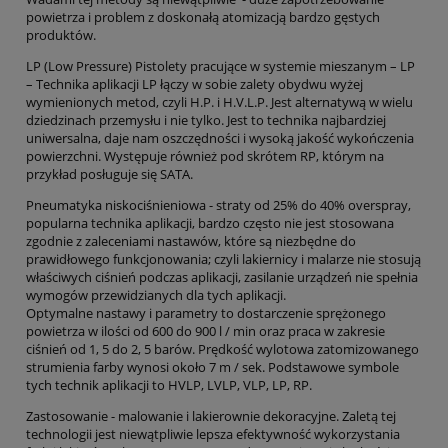
powietrza i problem z doskonałą atomizacją bardzo gęstych
produktów.
LP (Low Pressure) Pistolety pracujące w systemie mieszanym – LP
– Technika aplikacji LP łączy w sobie zalety obydwu wyżej
wymienionych metod, czyli H.P. i H.V.L.P. Jest alternatywą w wielu
dziedzinach przemysłu i nie tylko. Jest to technika najbardziej
uniwersalna, daje nam oszczędności i wysoką jakość wykończenia
powierzchni. Występuje również pod skrótem RP, którym na
przykład posługuje się SATA.
Pneumatyka niskociśnieniowa - straty od 25% do 40% overspray,
popularna technika aplikacji, bardzo często nie jest stosowana
zgodnie z zaleceniami nastawów, które są niezbędne do
prawidłowego funkcjonowania; czyli lakiernicy i malarze nie stosują
właściwych ciśnień podczas aplikacji, zasilanie urządzeń nie spełnia
wymogów przewidzianych dla tych aplikacji.
Optymalne nastawy i parametry to dostarczenie sprężonego
powietrza w ilości od 600 do 900 l / min oraz praca w zakresie
ciśnień od 1, 5 do 2, 5 barów. Prędkość wylotowa zatomizowanego
strumienia farby wynosi około 7 m / sek. Podstawowe symbole
tych technik aplikacji to HVLP, LVLP, VLP, LP, RP.
Zastosowanie - malowanie i lakierownie dekoracyjne. Zaletą tej
technologii jest niewątpliwie lepsza efektywność wykorzystania