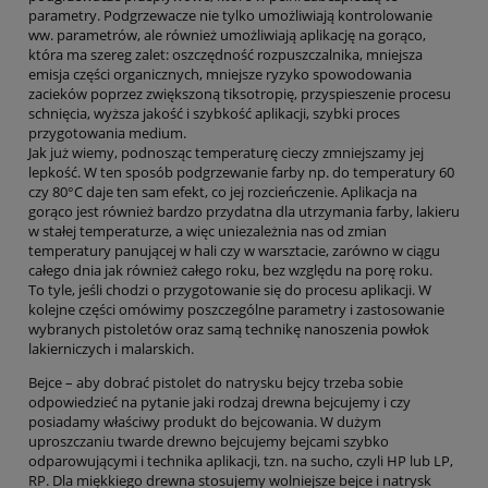
parametry. Podgrzewacze nie tylko umożliwiają kontrolowanie
ww. parametrów, ale również umożliwiają aplikację na gorąco,
która ma szereg zalet: oszczędność rozpuszczalnika, mniejsza
emisja części organicznych, mniejsze ryzyko spowodowania
zacieków poprzez zwiększoną tiksotropię, przyspieszenie procesu
schnięcia, wyższa jakość i szybkość aplikacji, szybki proces
przygotowania medium.
Jak już wiemy, podnosząc temperaturę cieczy zmniejszamy jej
lepkość. W ten sposób podgrzewanie farby np. do temperatury 60
czy 80°C daje ten sam efekt, co jej rozcieńczenie. Aplikacja na
gorąco jest również bardzo przydatna dla utrzymania farby, lakieru
w stałej temperaturze, a więc uniezależnia nas od zmian
temperatury panującej w hali czy w warsztacie, zarówno w ciągu
całego dnia jak również całego roku, bez względu na porę roku.
To tyle, jeśli chodzi o przygotowanie się do procesu aplikacji. W
kolejne części omówimy poszczególne parametry i zastosowanie
wybranych pistoletów oraz samą technikę nanoszenia powłok
lakierniczych i malarskich.
Bejce – aby dobrać pistolet do natrysku bejcy trzeba sobie
odpowiedzieć na pytanie jaki rodzaj drewna bejcujemy i czy
posiadamy właściwy produkt do bejcowania. W dużym
uproszczaniu twarde drewno bejcujemy bejcami szybko
odparowującymi i technika aplikacji, tzn. na sucho, czyli HP lub LP,
RP. Dla miękkiego drewna stosujemy wolniejsze bejce i natrysk