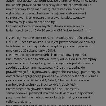
atutem jest doskonała atomizacja bejc, farb, lakierów i możliwość
nakładania prawie na sucho niezwykle cienkiej powłoki od 15
mikronów (aplikacja manualna). Niezastąpiona podczas
wybarwiania powierzchni drewna bejcami acetonowymi i
spirytusowymi, lakierowania i malowania szkła, tworzyw
sztucznych, jak również refinishingu.
Lepkości robocze stosowanych materiałów malarskich i
lakierniczych to od 15 do 80 sekund KF4 (kubek forda 4 mm).
HVLP (High Volume Low Pressure ) Pistolety niskociśnieniowe –
H.V.L..P – Technika aplikacji HVLP jest przeznaczona do aplikacji
farb, lakierów oraz bejc. Zalecania aplikacji przewidują lepkość
medium do 35 sekund kubka DIN4.
Nie powinno się stosować farb i lakierów o dużej lepkości.
Pneumatyka niskociśnieniowa - straty od 25% do 40% overspray,
popularna technika aplikacji, bardzo często nie jest stosowana
zgodnie z zaleceniami, nastawów, które są niezbędne do
prawidłowego funkcjonowania. Optymalne nastawy i parametry to
dostarczenie sprężonego powietrza w ilości od 600 do 900 l / min i
praca w zakresie ciśnień od 1, 5 do 2, 5 barów. Podstawowe
symbole tych technik aplikacji to HVLP, LVLP, VLP.
Przeznaczenie to głównie sektor refinish – warsztaty
samochodowe i przemysł, malowanie, lakierownie, bejcowanie,
patynowanie i inne nietypowe aplikacje jak natrysk ceramiki,
teflony, olejów itp.
Wadami tej metody są niewątpliwie - duże zapotrzebowanie