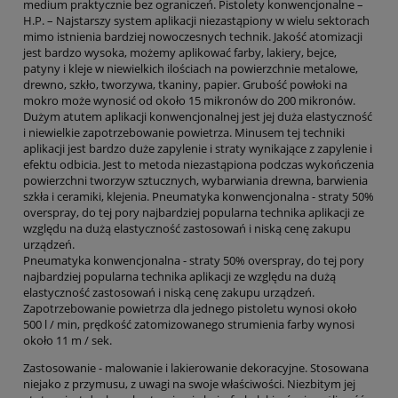
medium praktycznie bez ograniczeń. Pistolety konwencjonalne –
H.P. – Najstarszy system aplikacji niezastąpiony w wielu sektorach
mimo istnienia bardziej nowoczesnych technik. Jakość atomizacji
jest bardzo wysoka, możemy aplikować farby, lakiery, bejce,
patyny i kleje w niewielkich ilościach na powierzchnie metalowe,
drewno, szkło, tworzywa, tkaniny, papier. Grubość powłoki na
mokro może wynosić od około 15 mikronów do 200 mikronów.
Dużym atutem aplikacji konwencjonalnej jest jej duża elastyczność
i niewielkie zapotrzebowanie powietrza. Minusem tej techniki
aplikacji jest bardzo duże zapylenie i straty wynikające z zapylenie i
efektu odbicia. Jest to metoda niezastąpiona podczas wykończenia
powierzchni tworzyw sztucznych, wybarwiania drewna, barwienia
szkła i ceramiki, klejenia. Pneumatyka konwencjonalna - straty 50%
overspray, do tej pory najbardziej popularna technika aplikacji ze
względu na dużą elastyczność zastosowań i niską cenę zakupu
urządzeń.
Pneumatyka konwencjonalna - straty 50% overspray, do tej pory
najbardziej popularna technika aplikacji ze względu na dużą
elastyczność zastosowań i niską cenę zakupu urządzeń.
Zapotrzebowanie powietrza dla jednego pistoletu wynosi około
500 l / min, prędkość zatomizowanego strumienia farby wynosi
około 11 m / sek.
Zastosowanie - malowanie i lakierowanie dekoracyjne. Stosowana
niejako z przymusu, z uwagi na swoje właściwości. Niezbitym jej