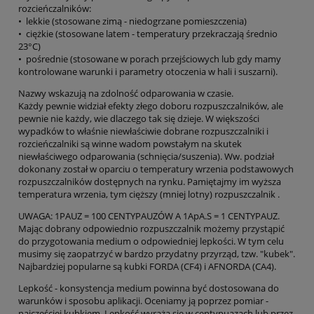
rozcieńczalników:
• lekkie (stosowane zimą - niedogrzane pomieszczenia)
• ciężkie (stosowane latem - temperatury przekraczają średnio
23°C)
• pośrednie (stosowane w porach przejściowych lub gdy mamy
kontrolowane warunki i parametry otoczenia w hali i suszarni).
Nazwy wskazują na zdolność odparowania w czasie.
Każdy pewnie widział efekty złego doboru rozpuszczalników, ale
pewnie nie każdy, wie dlaczego tak się dzieje. W większości
wypadków to właśnie niewłaściwie dobrane rozpuszczalniki i
rozcieńczalniki są winne wadom powstałym na skutek
niewłaściwego odparowania (schnięcia/suszenia). Ww. podział
dokonany został w oparciu o temperatury wrzenia podstawowych
rozpuszczalników dostępnych na rynku. Pamiętajmy im wyższa
temperatura wrzenia, tym cięższy (mniej lotny) rozpuszczalnik .
UWAGA: 1PAUZ = 100 CENTYPAUZÓW A 1ApA.S = 1 CENTYPAUZ.
Mając dobrany odpowiednio rozpuszczalnik możemy przystąpić
do przygotowania medium o odpowiedniej lepkości. W tym celu
musimy się zaopatrzyć w bardzo przydatny przyrząd, tzw. "kubek".
Najbardziej popularne są kubki FORDA (CF4) i AFNORDA (CA4).
Lepkość - konsystencja medium powinna być dostosowana do
warunków i sposobu aplikacji. Oceniamy ją poprzez pomiar -
najczęściej kubkiem. Lepkość wyraża się w centypuazach lub przez