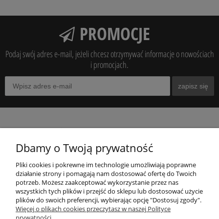
PROMOCJE
Podaj swój adres e-mail, jeżeli chcesz otrzymywać informacje o nowościach
i promocjach.
zapisz się
O NAS
Dbamy o Twoją prywatność
MOJE KONTO
Pliki cookies i pokrewne im technologie umożliwiają poprawne
działanie strony i pomagają nam dostosować ofertę do Twoich
potrzeb. Możesz zaakceptować wykorzystanie przez nas
wszystkich tych plików i przejść do sklepu lub dostosować użycie
INFORMACJE
plików do swoich preferencji, wybierając opcję "Dostosuj zgody".
Więcej o plikach cookies przeczytasz w naszej Polityce
prywatności.