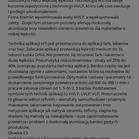
substancji o nieco większej lepkości. Technologia HTi ma swoje
korzenie zapożyczone z technologii HVLP, która cały czas ewoluuje
i podlega udoskonaleniom.
Firma Kremlin wyeliminowała wady HVLP, a wyeksponowała
zalety. Dzięki tym zmianom pistolety oferują doskonałą
atomizację przy niewielkim ciśnieniu powietrza dla materiałów o
niskiej lepkości.
Technika aplikacji HTi jest przeznaczona do aplikacji farb, lakierów
oraz bejc. Zalecania aplikacji przewidują lepkość medium do 35
sekund kubka DIN4. Nie powinno się stosować farb i lakierów o
dużej lepkości. Pneumatyka niskociśnieniowa - straty od 25% do
40% overspray, popularna technika aplikacji. Bardzo często nie jest
stosowana zgonie z zaleceniami, nastawów, które są niezbędne do
prawidłowego funkcjonowania. Optymalne nastawy i parametry to
dostarczenie sprężonego powietrza w ilości od 600 do 900 l / min i
praca w zakresie ciśnień od 1, 5 do 2, 5 barów. Podstawowe
symbole tych technik aplikacji to HVLP, LVLP, VLP. Przeznaczenie
to głównie sektor refinish – warsztaty samochodowe i przemysł,
malowanie, lakierownie, bejcowanie, patynowanie i inne
nietypowe aplikacje jak natrysk ceramiki, teflony, olejów itp.
Wadami tej metody są niewątpliwie - duże zapotrzebowanie
powietrza i problem z doskonałą atomizacją bardzo gęstych
produktów.
Głowice E3
Technika aplikacji LP łączy w sobie zalety obydwu wyżej