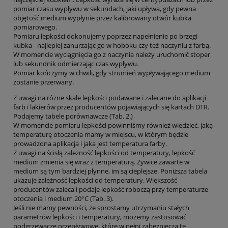
pomiar czasu wypływu w sekundach, jaki upływa, gdy pewna
objętość medium wypłynie przez kalibrowany otwór kubka
pomiarowego.
Pomiaru lepkości dokonujemy poprzez napełnienie po brzegi
kubka - najlepiej zanurzając go w hoboku czy też naczyniu z farbą.
W momencie wyciągnięcia go z naczynia należy uruchomić stoper
lub sekundnik odmierzając czas wypływu.
Pomiar kończymy w chwili, gdy strumień wypływającego medium
zostanie przerwany.
Z uwagi na różne skale lepkości podawane i zalecane do aplikacji
farb i lakierów przez producentów pojawiających się kartach DTR.
Podajemy tabele porównawcze (Tab. 2.)
W momencie pomiaru lepkości powinniśmy również wiedzieć, jaką
temperaturę otoczenia mamy w miejscu, w którym będzie
prowadzona aplikacja i jaka jest temperatura farby.
Z uwagi na ścisłą zależność lepkości od temperatury, lepkość
medium zmienia się wraz z temperaturą. Żywice zawarte w
medium są tym bardziej płynne, im są cieplejsze. Poniższa tabela
ukazuje zależność lepkości od temperatury. Większość
producentów zaleca i podaje lepkość roboczą przy temperaturze
otoczenia i medium 20°C (Tab. 3).
Jeśli nie mamy pewności, że sprostamy utrzymaniu stałych
parametrów lepkości i temperatury, możemy zastosować
podgrzewacze przepływowe, które w pełni zabezpieczą te