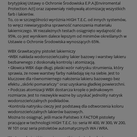
brytyjskiej Ustawy o Ochronie Środowiska E.P.A.[Enviromental
Protection Act] oraz zapewniały niebywałą atomizację wszystkich
farb i lakierów.
To, co w szczególności wyróżnia HIGH T.E.C. od innych systemów,
to wręcz niewiarygodna sprawność nanoszenia materiału
lakierniczego. W niezależnych testach osiągnięto wydajność do
95%, co jest wynikiem dalece lepszym od minimów określanych w
Ustawie o Ochronie Środowiska wynoszących 65%.
WBX Grawitacyjny pistolet lakierniczy
•WBX nakłada wodorozcieńczalny lakier bazowy i warstwy lakieru
bezbarwnego z doskonałą kontrolą i atomizacją.
• Głowica WBX daje długi, płaski wzór natrysku strumienia, który
sprawia, że nowe warstwy farby nakładają się na siebie. Jest to
kluczowe dla równomiernego nałożenia lakieru bazowego bez
efektu ,,skórki pomarańczy'' oraz uzyskania gładkiej powierzchni.
• Podczas atomizacji WBX dostarcza krople o jednakowym
rozmiarze. Jest to niezwykle ważne by uzyskać jednolity natrysk
wodorozcieńczalnych podkładów.
•Kontrola natrysku cieczy jest podstawą dla odtworzenia koloru
wodorozcieńczalnych lakierów bazowych.
Można to osiągnąć, jeśli macie Państwo X FACTOR pistolety
pracujące w technologii HIGH T.E.C. to: seria W 400, W 300, W 200,
W 101 oraz seria pistoletów automatycznych WA i WRA.