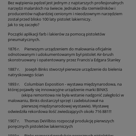
Bez wątpienia pędzel jest jednym z najstarszych profesjonalnych
narzędzi malarskich na świecie. Jednakże dla rzemieślników i
producentów najbardziej cenionym i nieodzownym narzędziem
został przed blisko 100 laty pistolet lakierniczy.
Jak to się zaczęło?
Początki aplikacji farb i lakierów za pomocą pistoletów
pneumatycznych.
1876 r. Pierwszym urządzeniem do malowania oficjalnie
odnotowanym i udokumentowanym był pistolet Air-brush
skonstruowany i opatentowany przez Francis'a Edgara Stanley
1887 r. Joseph Binks stworzył pierwsze urządzenie do bielenia
natryskowego ścian
1893 r. Columbian Exposition - wystawa międzynarodowa, na
której pojawiły się innowacyjne urządzenie marki BINKS
(ekipa remontowa nie była wstanie nadgonić zaległości w
malowaniu, Binks dostarczył sprzęt i zadebiutował na
pierwszej międzynarodowej wystawie). Wystawę
odwiedziła rekordowa ilość zwiedzających około 716 881!!!
1907 r. Thomas DeVilbiss rozpoczął produkcję pierwszych
poręcznych pistoletów lakierniczych
1919 r. Binks rozpoczął produkcję poręcznych pistoletów