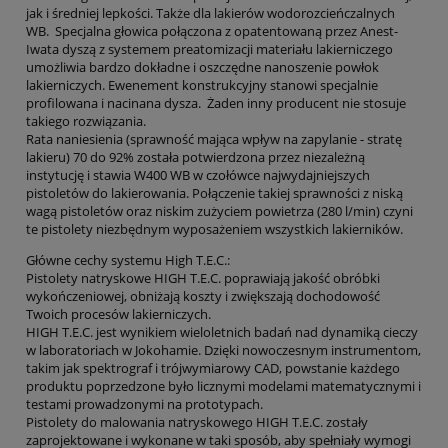
jak i średniej lepkości. Także dla lakierów wodorozcieńczalnych
WB. Specjalna głowica połączona z opatentowaną przez Anest-
Iwata dyszą z systemem preatomizacji materiału lakierniczego
umożliwia bardzo dokładne i oszczędne nanoszenie powłok
lakierniczych. Ewenement konstrukcyjny stanowi specjalnie
profilowana i nacinana dysza. Żaden inny producent nie stosuje
takiego rozwiązania.
Rata naniesienia (sprawność mająca wpływ na zapylanie - stratę
lakieru) 70 do 92% została potwierdzona przez niezależną
instytucję i stawia W400 WB w czołówce najwydajniejszych
pistoletów do lakierowania. Połączenie takiej sprawności z niską
wagą pistoletów oraz niskim zużyciem powietrza (280 l/min) czyni
te pistolety niezbędnym wyposażeniem wszystkich lakierników.
Główne cechy systemu High T.E.C.:
Pistolety natryskowe HIGH T.E.C. poprawiają jakość obróbki
wykończeniowej, obniżają koszty i zwiększają dochodowość
Twoich procesów lakierniczych.
HIGH T.E.C. jest wynikiem wieloletnich badań nad dynamiką cieczy
w laboratoriach w Jokohamie. Dzięki nowoczesnym instrumentom,
takim jak spektrograf i trójwymiarowy CAD, powstanie każdego
produktu poprzedzone było licznymi modelami matematycznymi i
testami prowadzonymi na prototypach.
Pistolety do malowania natryskowego HIGH T.E.C. zostały
zaprojektowane i wykonane w taki sposób, aby spełniały wymogi