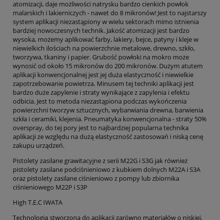
atomizacji, daje możliwości natrysku bardzo cienkich powłok
malarskich i lakierniczych - nawet do 8 mikronów! Jest to najstarszy
system aplikacji niezastąpiony w wielu sektorach mimo istnienia
bardziej nowoczesnych technik. Jakość atomizacji jest bardzo
wysoka, możemy aplikować farby, lakiery, bejce, patyny i kleje w
niewielkich ilościach na powierzchnie metalowe, drewno, szkło,
tworzywa, tkaniny i papier. Grubość powłoki na mokro może
wynosić od około 15 mikronów do 200 mikronów. Dużym atutem
aplikacji konwencjonalnej jest jej duża elastyczność i niewielkie
zapotrzebowanie powietrza. Minusem tej techniki aplikacji jest
bardzo duże zapylenie i straty wynikające z zapylenia i efektu
odbicia. Jest to metoda niezastąpiona podczas wykończenia
powierzchni tworzyw sztucznych, wybarwiania drewna, barwienia
szkła i ceramiki, klejenia. Pneumatyka konwencjonalna - straty 50%
overspray, do tej pory jest to najbardziej popularna technika
aplikacji ze względu na dużą elastyczność zastosowań i niską cenę
zakupu urządzeń.
Pistolety zasilane grawitacyjne z serii M22G i S3G jak również
pistolety zasilane podciśnieniowo z kubkiem dolnych M22A i S3A
oraz pistolety zasilane ciśnieniowo z pompy lub zbiornika
ciśnieniowego M22P i S3P
High T.E.C IWATA
Technologia stworzona do aplikacji zarówno materiałów o niskiej,