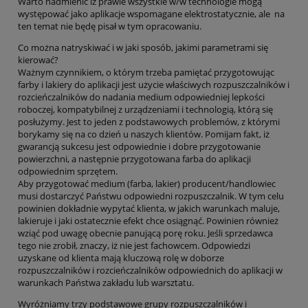
Warto nadmienić iż prawie wszystkie w/w technologie mogą
występować jako aplikacje wspomagane elektrostatycznie, ale na
ten temat nie będę pisał w tym opracowaniu.
Co można natryskiwać i w jaki sposób, jakimi parametrami się
kierować?
Ważnym czynnikiem, o którym trzeba pamiętać przygotowując
farby i lakiery do aplikacji jest użycie właściwych rozpuszczalników i
rozcieńczalników do nadania medium odpowiedniej lepkości
roboczej, kompatybilnej z urządzeniami i technologią, którą się
posłużymy. Jest to jeden z podstawowych problemów, z którymi
borykamy się na co dzień u naszych klientów. Pomijam fakt, iż
gwarancją sukcesu jest odpowiednie i dobre przygotowanie
powierzchni, a następnie przygotowana farba do aplikacji
odpowiednim sprzętem.
Aby przygotować medium (farba, lakier) producent/handlowiec
musi dostarczyć Państwu odpowiedni rozpuszczalnik. W tym celu
powinien dokładnie wypytać klienta, w jakich warunkach maluje,
lakieruje i jaki ostatecznie efekt chce osiągnąć. Powinien również
wziąć pod uwagę obecnie panującą porę roku. Jeśli sprzedawca
tego nie zrobił, znaczy, iż nie jest fachowcem. Odpowiedzi
uzyskane od klienta mają kluczową rolę w doborze
rozpuszczalników i rozcieńczalników odpowiednich do aplikacji w
warunkach Państwa zakładu lub warsztatu.
Wyróżniamy trzy podstawowe grupy rozpuszczalników i