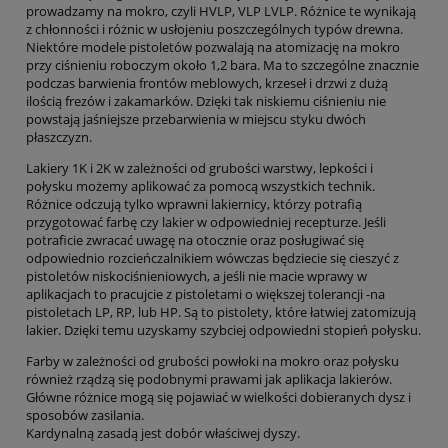
prowadzamy na mokro, czyli HVLP, VLP LVLP. Różnice te wynikają
z chłonności i różnic w usłojeniu poszczególnych typów drewna.
Niektóre modele pistoletów pozwalają na atomizację na mokro
przy ciśnieniu roboczym około 1,2 bara. Ma to szczególne znacznie
podczas barwienia frontów meblowych, krzeseł i drzwi z dużą
ilością frezów i zakamarków. Dzięki tak niskiemu ciśnieniu nie
powstają jaśniejsze przebarwienia w miejscu styku dwóch
płaszczyzn.
Lakiery 1K i 2K w zależności od grubości warstwy, lepkości i
połysku możemy aplikować za pomocą wszystkich technik.
Różnice odczują tylko wprawni lakiernicy, którzy potrafią
przygotować farbę czy lakier w odpowiedniej recepturze. Jeśli
potraficie zwracać uwagę na otocznie oraz posługiwać się
odpowiednio rozcieńczalnikiem wówczas będziecie się cieszyć z
pistoletów niskociśnieniowych, a jeśli nie macie wprawy w
aplikacjach to pracujcie z pistoletami o większej tolerancji -na
pistoletach LP, RP, lub HP. Są to pistolety, które łatwiej zatomizują
lakier. Dzięki temu uzyskamy szybciej odpowiedni stopień połysku.
Farby w zależności od grubości powłoki na mokro oraz połysku
również rządzą się podobnymi prawami jak aplikacja lakierów.
Główne różnice mogą się pojawiać w wielkości dobieranych dysz i
sposobów zasilania.
Kardynalną zasadą jest dobór właściwej dyszy.