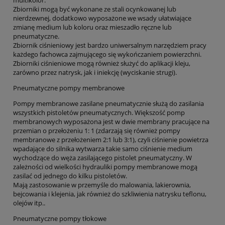
multikolor.
Zbiorniki mogą być wykonane ze stali ocynkowanej lub
nierdzewnej, dodatkowo wyposażone we wsady ułatwiające
zmianę medium lub koloru oraz mieszadło ręczne lub
pneumatyczne.
Zbiornik ciśnieniowy jest bardzo uniwersalnym narzędziem pracy
każdego fachowca zajmującego się wykończaniem powierzchni.
Zbiorniki ciśnieniowe mogą również służyć do aplikacji kleju,
zarówno przez natrysk, jak i iniekcję (wyciskanie strugi).
Pneumatyczne pompy membranowe
Pompy membranowe zasilane pneumatycznie służą do zasilania
wszystkich pistoletów pneumatycznych. Większość pomp
membranowych wyposażona jest w dwie membrany pracujące na
przemian o przełożeniu 1: 1 (zdarzają się również pompy
membranowe z przełożeniem 2:1 lub 3:1), czyli ciśnienie powietrza
wpadające do silnika wytwarza takie samo ciśnienie medium
wychodzące do węża zasilającego pistolet pneumatyczny. W
zależności od wielkości hydrauliki pompy membranowe mogą
zasilać od jednego do kilku pistoletów.
Mają zastosowanie w przemyśle do malowania, lakierownia,
bejcowania i klejenia, jak również do szkliwienia natrysku teflonu,
olejów itp..
Pneumatyczne pompy tłokowe