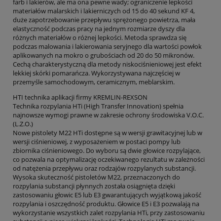
farb i lakierów, ale ma ona pewne wady; ograniczenie lepkości
materiałów malarskich i lakierniczych od 15 do 40 sekund KF 4,
duże zapotrzebowanie przepływu sprężonego powietrza, mała
elastyczność podczas pracy na jednym rozmiarze dyszy dla
różnych materiałów o różnej lepkości. Metoda sprawdza się
podczas malowania i lakierowania seryjnego dla wartości powłok
aplikowanych na mokro o grubościach od 20 do 50 mikronów.
Cechą charakterystyczną dla metody niskociśnieniowej jest efekt
lekkiej skórki pomarańcza. Wykorzystywana najczęściej w
przemyśle samochodowym, ceramicznym, meblarskim.
HTI technika aplikacji firmy KREMLIN-REXSON
Technika rozpylania HTi (High Transfer Innovation) spełnia
najnowsze wymogi prawne w zakresie ochrony środowiska V.O.C.
(L.Z.O.)
Nowe pistolety M22 HTi dostępne są w wersji grawitacyjnej lub w
wersji ciśnieniowej, z wyposażeniem w postaci pompy lub
zbiornika ciśnieniowego. Do wyboru są dwie głowice rozpylające,
co pozwala na optymalizację oczekiwanego rezultatu w zależności
od natężenia przepływu oraz rodzajów rozpylanych substancji.
Wysoka skuteczność pistoletów M22, przeznaczonych do
rozpylania substancji płynnych została osiągnięta dzięki
zastosowaniu głowic E5 lub E3 gwarantujących wyjątkową jakość
rozpylania i oszczędność produktu. Głowice E5 i E3 pozwalają na
wykorzystanie wszystkich zalet rozpylania HTi, przy zastosowaniu