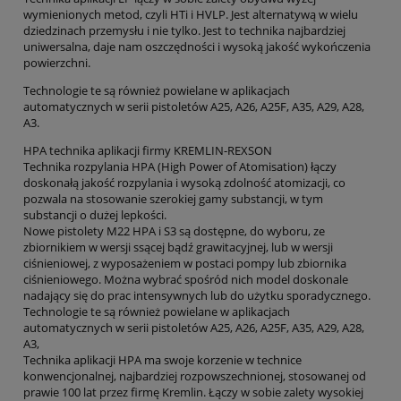
wymienionych metod, czyli HTi i HVLP. Jest alternatywą w wielu
dziedzinach przemysłu i nie tylko. Jest to technika najbardziej
uniwersalna, daje nam oszczędności i wysoką jakość wykończenia
powierzchni.
Technologie te są również powielane w aplikacjach
automatycznych w serii pistoletów A25, A26, A25F, A35, A29, A28,
A3.
HPA technika aplikacji firmy KREMLIN-REXSON
Technika rozpylania HPA (High Power of Atomisation) łączy
doskonałą jakość rozpylania i wysoką zdolność atomizacji, co
pozwala na stosowanie szerokiej gamy substancji, w tym
substancji o dużej lepkości.
Nowe pistolety M22 HPA i S3 są dostępne, do wyboru, ze
zbiornikiem w wersji ssącej bądź grawitacyjnej, lub w wersji
ciśnieniowej, z wyposażeniem w postaci pompy lub zbiornika
ciśnieniowego. Można wybrać spośród nich model doskonale
nadający się do prac intensywnych lub do użytku sporadycznego.
Technologie te są również powielane w aplikacjach
automatycznych w serii pistoletów A25, A26, A25F, A35, A29, A28,
A3,
Technika aplikacji HPA ma swoje korzenie w technice
konwencjonalnej, najbardziej rozpowszechnionej, stosowanej od
prawie 100 lat przez firmę Kremlin. Łączy w sobie zalety wysokiej