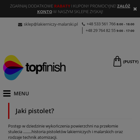
ZGARNIAJ DODATKOWE
RABATY
I KUPONY PROMOCYJNE!
ZAŁÓŻ
KONTO
W NASZYM SKLEPIE ZYSKAJ!
+48 533 561 766
sklep@lakierniczy-malarski.pl
8:00 - 18:00
+48 29 764 82 55
9:00 - 17:00
(PUSTY)
Jaki pistolet?
Postęp w dziedzinie wykończenia powierzchni na przełomie
stulecia .........historia pistoletów lakierniczych i malarskich oraz
rodzaje technik atomizacji.