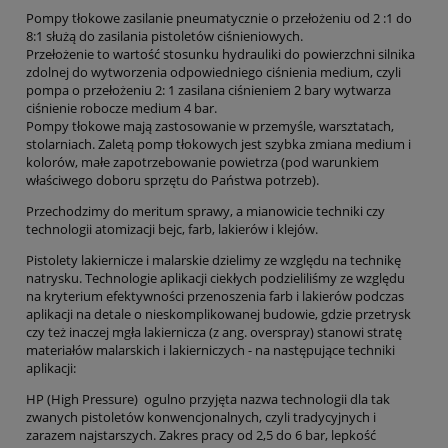
Pompy tłokowe zasilanie pneumatycznie o przełożeniu od 2 :1 do
8:1 służą do zasilania pistoletów ciśnieniowych.
Przełożenie to wartość stosunku hydrauliki do powierzchni silnika
zdolnej do wytworzenia odpowiedniego ciśnienia medium, czyli
pompa o przełożeniu 2: 1 zasilana ciśnieniem 2 bary wytwarza
ciśnienie robocze medium 4 bar.
Pompy tłokowe mają zastosowanie w przemyśle, warsztatach,
stolarniach. Zaletą pomp tłokowych jest szybka zmiana medium i
kolorów, małe zapotrzebowanie powietrza (pod warunkiem
właściwego doboru sprzętu do Państwa potrzeb).
Przechodzimy do meritum sprawy, a mianowicie techniki czy
technologii atomizacji bejc, farb, lakierów i klejów.
Pistolety lakiernicze i malarskie dzielimy ze względu na technikę
natrysku. Technologie aplikacji ciekłych podzieliliśmy ze względu
na kryterium efektywności przenoszenia farb i lakierów podczas
aplikacji na detale o nieskomplikowanej budowie, gdzie przetrysk
czy też inaczej mgła lakiernicza (z ang. overspray) stanowi stratę
materiałów malarskich i lakierniczych - na następujące techniki
aplikacji:
HP (High Pressure) ogulno przyjęta nazwa technologii dla tak
zwanych pistoletów konwencjonalnych, czyli tradycyjnych i
zarazem najstarszych. Zakres pracy od 2,5 do 6 bar, lepkość