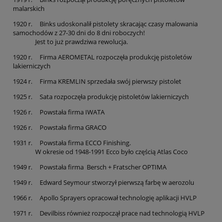
malarskich
1920 r. Binks udoskonalił pistolety skracając czasy malowania
samochodów z 27-30 dni do 8 dni roboczych!
Jest to już prawdziwa rewolucja.
1920 r. Firma AEROMETAL rozpoczęła produkcję pistoletów
lakierniczych
1924 r. Firma KREMLIN sprzedała swój pierwszy pistolet
1925 r. Sata rozpoczęła produkcję pistoletów lakierniczych
1926 r. Powstała firma IWATA
1926 r. Powstała firma GRACO
1931 r. Powstała firma ECCO Finishing.
W okresie od 1948-1991 Ecco było częścią Atlas Coco
1949 r. Powstała firma Bersch + Fratscher OPTIMA
1949 r. Edward Seymour stworzył pierwszą farbę w aerozolu
1966 r. Apollo Sprayers opracował technologię aplikacji HVLP
1971 r. Devilbiss również rozpoczął prace nad technologią HVLP