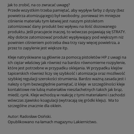
Jak to zrobić, na co zwracać uwagę?
Przede wszystkim trzeba pamiętać, aby wypływ farby z dyszy (bez
powietrza atomizującego) był swobodny, ponieważ im mniejsze
ciśnienie materiału tym łatwiej jest naszym pistoletom
zatomizować dany produkt bez wpływu na ilość dozowanego
produktu. Jeśli pracujecie inaczej, to wówczas pojawiają się STRATY.
Aby dobrze zatomizować produkt wypływający pod większym niż
powinien ciśnieniem potrzeba dwa trzy razy więcej powietrza, a
przez to zapylenie jest większe itp.
Kleje natryskiwane są głównie za pomocą pistoletów HP z uwagi na
ich ciężar właściwy jak również na bardzo równomierne rozpylenie,
które jest potrzebne w przypadku oklejania. W przypadku klejów
tapicerskich również liczy się szybkość i atomizacja oraz możliwość
szybkiej regulacji szerokości strumienia. Bardzo ważną zasada jest i
należy o tym bezwzględnie pamiętać, iż kleje w szczególności kleje
kontaktowe nie lubią materiałów nieszlachetnych takich jak brąz,
miedź, cynk. Kleje wchodzą w reakcję z tymi materiałami i zachodzi
wówczas zjawisko koagulacji (wytracają się gródki kleju). Ma to
szczególne znacznie dla oklein.
Autor: Radosław Osiński.
Opublikowano na łamach magazynu Lakiernictwo.