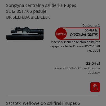
Sprężyna centralna szlifierka Rupes
SL42 351.105 pasuje
BR,SL,LH,BA,BK,EK,ELK
Dostępność:
Płacisz blikiem na telefon dostajesz
najlepszą ofertę! Dzwoń 606 234 428
negocjuj!
32,04 zł
zawiera 23.00% VAT, bez kosztów
dostawy
Szczotki węflowe do szlifireki Rupes 2