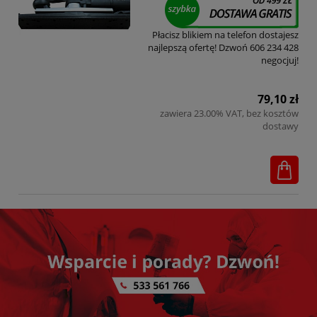
Płacisz blikiem na telefon dostajesz
najlepszą ofertę! Dzwoń 606 234 428
negocjuj!
79,10 zł
zawiera 23.00% VAT, bez kosztów
dostawy