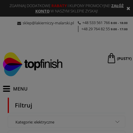
ZGARNIAJ DODATKOWE
RABATY
I KUPONY PROMOCYJNE!
ZAŁÓŻ
KONTO
W NASZYM SKLEPIE ZYSKAJ!
+48 533 561 766
sklep@lakierniczy-malarski.pl
8:00 - 18:00
+48 29 764 82 55
9:00 - 17:00
(PUSTY)
Filtruj
Kategorie: elektryczne