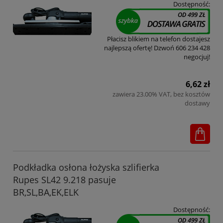
Dostępność:
Płacisz blikiem na telefon dostajesz
najlepszą ofertę! Dzwoń 606 234 428
negocjuj!
6,62 zł
zawiera 23.00% VAT, bez kosztów
dostawy
Podkładka osłona łożyska szlifierka
Rupes SL42 9.218 pasuje
BR,SL,BA,EK,ELK
Dostępność: