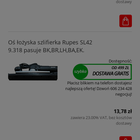
dostawy
Oś łożyska szlifierka Rupes SL42
9.318 pasuje BK,BR,LH,BA,EK.
Dostępność:
Płacisz blikiem na telefon dostajesz
najlepszą ofertę! Dzwoń 606 234 428
negocjuj!
13,78 zł
zawiera 23.00% VAT, bez kosztów
dostawy