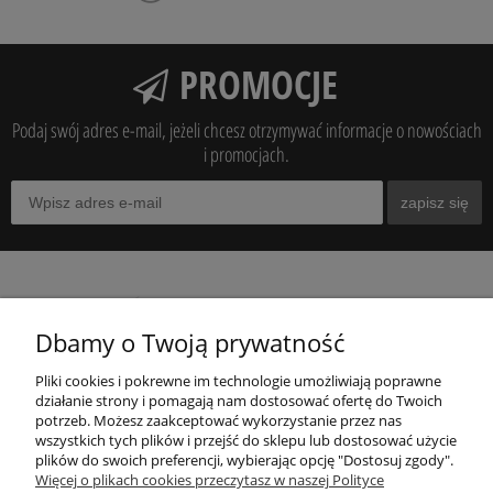
PROMOCJE
Podaj swój adres e-mail, jeżeli chcesz otrzymywać informacje o nowościach
i promocjach.
zapisz się
O NAS
Dbamy o Twoją prywatność
MOJE KONTO
Pliki cookies i pokrewne im technologie umożliwiają poprawne
działanie strony i pomagają nam dostosować ofertę do Twoich
potrzeb. Możesz zaakceptować wykorzystanie przez nas
wszystkich tych plików i przejść do sklepu lub dostosować użycie
INFORMACJE
plików do swoich preferencji, wybierając opcję "Dostosuj zgody".
Więcej o plikach cookies przeczytasz w naszej Polityce