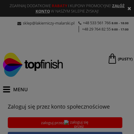
ZGARNIAJ DODATKOWE
RABATY
I KUPONY PROMOCYJNE!
ZAŁÓŻ
KONTO
W NASZYM SKLEPIE ZYSKAJ!
+48 533 561 766
sklep@lakierniczy-malarski.pl
8:00 - 18:00
+48 29 764 82 55
9:00 - 17:00
(PUSTY)
Zaloguj się przez konto społecznościowe
zaloguj przez