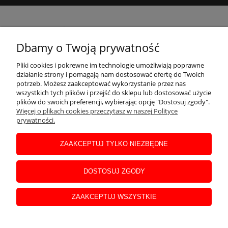
O NAS
Dbamy o Twoją prywatność
MOJE KONTO
Pliki cookies i pokrewne im technologie umożliwiają poprawne
działanie strony i pomagają nam dostosować ofertę do Twoich
potrzeb. Możesz zaakceptować wykorzystanie przez nas
wszystkich tych plików i przejść do sklepu lub dostosować użycie
INFORMACJE
plików do swoich preferencji, wybierając opcję "Dostosuj zgody".
Więcej o plikach cookies przeczytasz w naszej Polityce
prywatności.
POMOC
ZAAKCEPTUJ TYLKO NIEZBĘDNE
DLA KLIENTA
DOSTOSUJ ZGODY
ZAAKCEPTUJ WSZYSTKIE
FIRMA