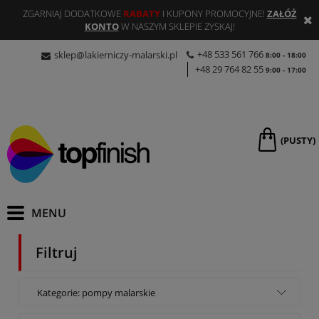
ZGARNIAJ DODATKOWE
RABATY
I KUPONY PROMOCYJNE!
ZAŁÓŻ
KONTO
W NASZYM SKLEPIE ZYSKAJ!
+48 533 561 766
sklep@lakierniczy-malarski.pl
8:00 - 18:00
+48 29 764 82 55
9:00 - 17:00
(PUSTY)
Filtruj
Kategorie: pompy malarskie