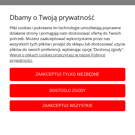
O NAS
Dbamy o Twoją prywatność
MOJE KONTO
Pliki cookies i pokrewne im technologie umożliwiają poprawne
działanie strony i pomagają nam dostosować ofertę do Twoich
potrzeb. Możesz zaakceptować wykorzystanie przez nas
wszystkich tych plików i przejść do sklepu lub dostosować użycie
INFORMACJE
plików do swoich preferencji, wybierając opcję "Dostosuj zgody".
Więcej o plikach cookies przeczytasz w naszej Polityce
prywatności.
POMOC
ZAAKCEPTUJ TYLKO NIEZBĘDNE
DLA KLIENTA
DOSTOSUJ ZGODY
ZAAKCEPTUJ WSZYSTKIE
FIRMA
pokaż pełną wersję strony