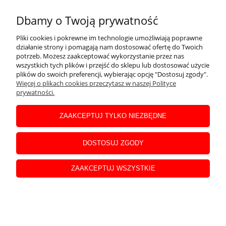
Dbamy o Twoją prywatność
Płacisz blikiem na telefon dostajesz
najlepszą ofertę! Dzwoń 606 234 428
Pliki cookies i pokrewne im technologie umożliwiają poprawne
negocjuj!
działanie strony i pomagają nam dostosować ofertę do Twoich
potrzeb. Możesz zaakceptować wykorzystanie przez nas
wszystkich tych plików i przejść do sklepu lub dostosować użycie
4 999,00 zł
plików do swoich preferencji, wybierając opcję "Dostosuj zgody".
zawiera 23.00% VAT, bez kosztów
Więcej o plikach cookies przeczytasz w naszej Polityce
dostawy
prywatności.
ZAAKCEPTUJ TYLKO NIEZBĘDNE
DOSTOSUJ ZGODY
Pistolet do odmuchu dejonizacji
WALCOM Zero static
ZAAKCEPTUJ WSZYSTKIE
Dostępność:
Płacisz blikiem na telefon dostajesz