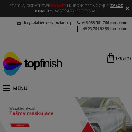
ZGARNIAJ DODATKOWE
RABATY
I KUPONY PROMOCYJNE!
ZAŁÓŻ
KONTO
W NASZYM SKLEPIE ZYSKAJ!
+48 533 561 766
sklep@lakierniczy-malarski.pl
8:00 - 18:00
+48 29 764 82 55
9:00 - 17:00
(PUSTY)