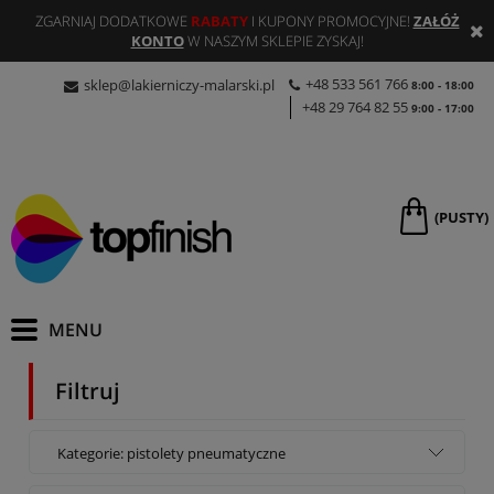
ZGARNIAJ DODATKOWE
RABATY
I KUPONY PROMOCYJNE!
ZAŁÓŻ
KONTO
W NASZYM SKLEPIE ZYSKAJ!
+48 533 561 766
sklep@lakierniczy-malarski.pl
8:00 - 18:00
+48 29 764 82 55
9:00 - 17:00
(PUSTY)
Filtruj
Kategorie: pistolety pneumatyczne