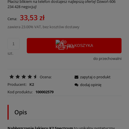
Płacisz blikiem na telefon dostajesz najlepszą ofertę! Dzwoń 606
234 428 negocjuj!
33,53 zł
Cena:
zawiera 23.00% VAT, bez kosztów dostawy
DO KOSZYKA
szt.
do przechowalni
Ocena:
zapytaj o produkt
Producent:
K2
dodaj opinię
Kod produktu:
100002579
Opis
Nabłyszczanie lakieru K2 Spectrum
to unikalny syntetyczny