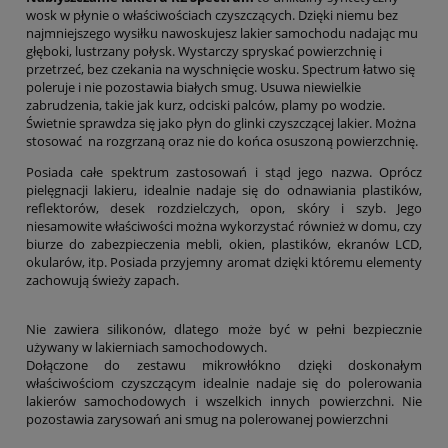
wosk w płynie o właściwościach czyszczących. Dzięki niemu bez
najmniejszego wysiłku nawoskujesz lakier samochodu nadając mu
głęboki, lustrzany połysk. Wystarczy spryskać powierzchnię i
przetrzeć, bez czekania na wyschnięcie wosku. Spectrum łatwo się
poleruje i nie pozostawia białych smug. Usuwa niewielkie
zabrudzenia, takie jak kurz, odciski palców, plamy po wodzie.
Świetnie sprawdza się jako płyn do glinki czyszczącej lakier. Można
stosować na rozgrzaną oraz nie do końca osuszoną powierzchnię.
Posiada całe spektrum zastosowań i stąd jego nazwa. Oprócz
pielęgnacji lakieru, idealnie nadaje się do odnawiania plastików,
reflektorów, desek rozdzielczych, opon, skóry i szyb. Jego
niesamowite właściwości można wykorzystać również w domu, czy
biurze do zabezpieczenia mebli, okien, plastików, ekranów LCD,
okularów, itp. Posiada przyjemny aromat dzięki któremu elementy
zachowują świeży zapach.
Nie zawiera silikonów, dlatego może być w pełni bezpiecznie
używany w lakierniach samochodowych.
Dołączone do zestawu mikrowłókno dzięki doskonałym
właściwościom czyszczącym idealnie nadaje się do polerowania
lakierów samochodowych i wszelkich innych powierzchni. Nie
pozostawia zarysowań ani smug na polerowanej powierzchni