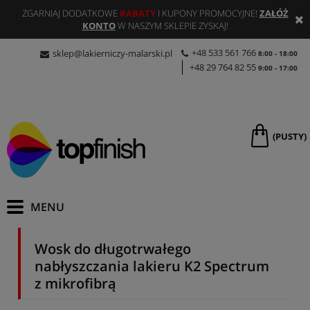
ZGARNIAJ DODATKOWE
RABATY
I KUPONY PROMOCYJNE!
ZAŁÓŻ
KONTO
W NASZYM SKLEPIE ZYSKAJ!
+48 533 561 766
sklep@lakierniczy-malarski.pl
8:00 - 18:00
+48 29 764 82 55
9:00 - 17:00
(PUSTY)
Wosk do długotrwałego
nabłyszczania lakieru K2 Spectrum
z mikrofibrą