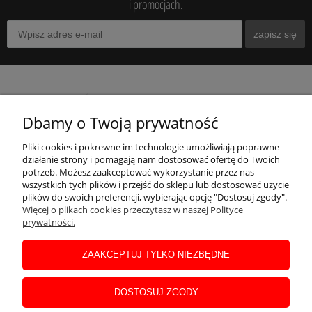
i promocjach.
zapisz się
O NAS
Dbamy o Twoją prywatność
MOJE KONTO
Pliki cookies i pokrewne im technologie umożliwiają poprawne
działanie strony i pomagają nam dostosować ofertę do Twoich
potrzeb. Możesz zaakceptować wykorzystanie przez nas
wszystkich tych plików i przejść do sklepu lub dostosować użycie
INFORMACJE
plików do swoich preferencji, wybierając opcję "Dostosuj zgody".
Więcej o plikach cookies przeczytasz w naszej Polityce
prywatności.
POMOC
ZAAKCEPTUJ TYLKO NIEZBĘDNE
DLA KLIENTA
DOSTOSUJ ZGODY