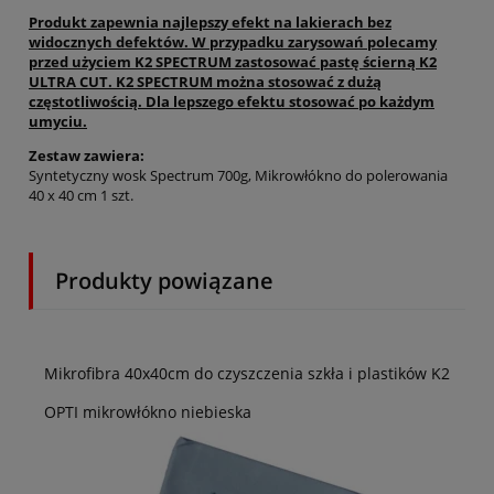
Produkt zapewnia najlepszy efekt na lakierach bez
widocznych defektów. W przypadku zarysowań polecamy
przed użyciem K2 SPECTRUM zastosować pastę ścierną K2
ULTRA CUT. K2 SPECTRUM można stosować z dużą
częstotliwością. Dla lepszego efektu stosować po każdym
umyciu.
Zestaw zawiera:
Syntetyczny wosk Spectrum 700g, Mikrowłókno do polerowania
40 x 40 cm 1 szt.
Produkty powiązane
Mikrofibra 40x40cm do czyszczenia szkła i plastików K2
OPTI mikrowłókno niebieska