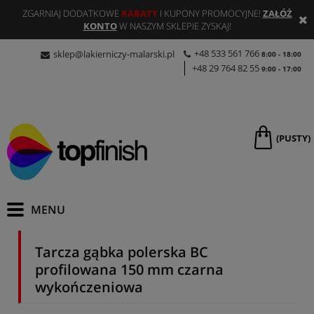
ZGARNIAJ DODATKOWE
RABATY
I KUPONY PROMOCYJNE!
ZAŁÓŻ
KONTO
W NASZYM SKLEPIE ZYSKAJ!
+48 533 561 766
sklep@lakierniczy-malarski.pl
8:00 - 18:00
+48 29 764 82 55
9:00 - 17:00
(PUSTY)
Tarcza gąbka polerska BC
profilowana 150 mm czarna
wykończeniowa