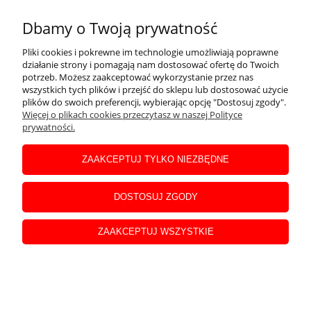
Dbamy o Twoją prywatność
22,76 zł
Pliki cookies i pokrewne im technologie umożliwiają poprawne
działanie strony i pomagają nam dostosować ofertę do Twoich
potrzeb. Możesz zaakceptować wykorzystanie przez nas
wszystkich tych plików i przejść do sklepu lub dostosować użycie
Tarcza gąbka polerska BC gwint M14 czerwona 80mm
plików do swoich preferencji, wybierając opcję "Dostosuj zgody".
Więcej o plikach cookies przeczytasz w naszej Polityce
prywatności.
ZAAKCEPTUJ TYLKO NIEZBĘDNE
DOSTOSUJ ZGODY
ZAAKCEPTUJ WSZYSTKIE