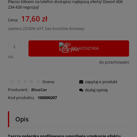
Płacisz blikiem na telefon dostajesz najlepszą ofertę! Dzwoń 606
234 428 negocjuj!
17,60 zł
Cena:
zawiera 23.00% VAT, bez kosztów dostawy
DO KOSZYKA
szt.
do przechowalni
Ocena:
zapytaj o produkt
Producent:
BlueCar
dodaj opinię
Kod produktu:
100000207
Opis
Tarcza polerska profilowana umozliwia uzyskanie efektu