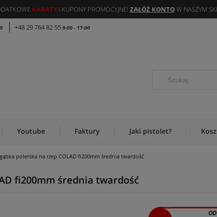
DODATKOWE
RABATY
I KUPONY PROMOCYJNE!
ZAŁÓŻ KONTO
W NASZYM SKL
+48 29 764 82 55
00
9:00 - 17:00
Youtube
Faktury
Jaki pistolet?
Kosz
 gąbka polerska na rzep COLAD fi200mm średnia twardość
LAD fi200mm średnia twardość