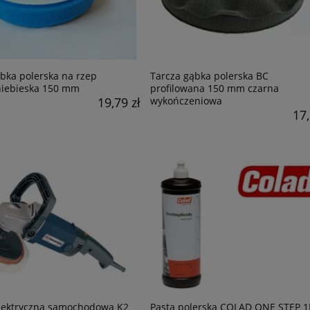
bka polerska na rzep
Tarcza gąbka polerska BC
niebieska 150 mm
profilowana 150 mm czarna
19,79 zł
wykończeniowa
17,
elektryczna samochodowa K2
Pasta polerska COLAD ONE STEP 1