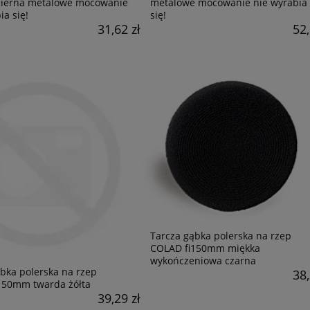
cierna metalowe mocowanie
metalowe mocowanie nie wyrabia
ia się!
się!
31,62 zł
52,
Tarcza gąbka polerska na rzep
COLAD fi150mm miękka
wykończeniowa czarna
bka polerska na rzep
38,
150mm twarda żółta
39,29 zł