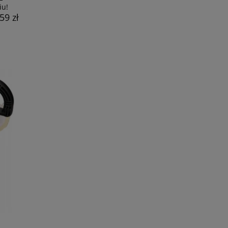
iu!
59 zł