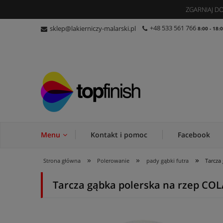
ZGARNIAJ 
+48 533 561 766
sklep@lakierniczy-malarski.pl
8:00 - 18:
Menu
Kontakt i pomoc
Facebook
»
»
»
Strona główna
Polerowanie
pady gąbki futra
Tarcza
Tarcza gąbka polerska na rzep CO