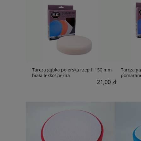
Tarcza gąbka polerska rzep fi 150 mm
Tarcza gą
biała lekkościerna
pomarańc
21,00 zł