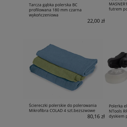
MASNER12
Tarcza gąbka polerska BC
futrem p
profilowana 180 mm czarna
wykończeniowa
22,00 zł
Ściereczki polerskie do polerowania
Polerka 
Mikrofibra COLAD 4 szt.bezszwowe
NTools RP
80,16 zł
dyskiem 