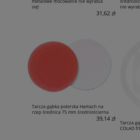
metalowe mocowanie nie wyrabia
średnioś
się!
nie wyrab
31,62 zł
Tarcza gąbka polerska Hamach na
rzep średnica 75 mm średniościerna
39,14 zł
Tarcza gą
COLAD fi