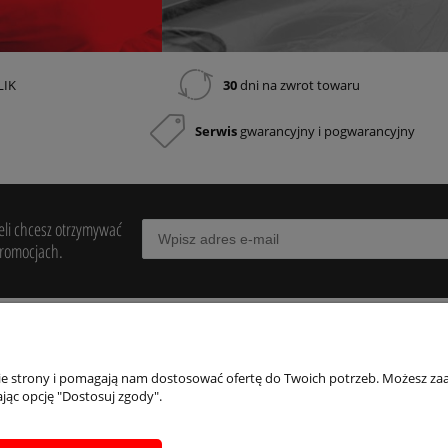
LIK
30
dni na zwrot towaru
Serwis
gwarancyjny i pogwarancyjny
żeli chcesz otrzymywać
promocjach.
INFORMACJE
POMOC
DL
nie strony i pomagają nam dostosować ofertę do Twoich potrzeb. Możesz zaa
jąc opcję "Dostosuj zgody".
Serwis
Jaki pistolet?
Reg
Gwarancja
Blog
Poli