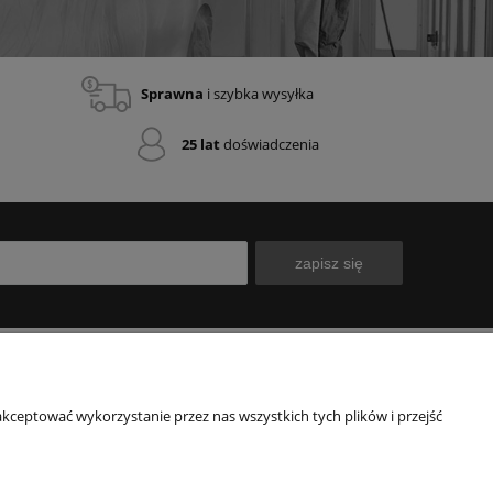
Sprawna
i szybka wysyłka
25 lat
doświadczenia
zapisz się
A KLIENTA
FIRMA
kceptować wykorzystanie przez nas wszystkich tych plików i przejść
ulamin
TopFinish.pl
tyka prywatności
Sklep odbiory