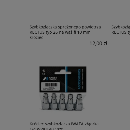
Szybkozłączka sprężonego powietrza
Szybkozł
RECTUS typ 26 na wąż fi 10 mm
RECTUS ty
króciec
12,00 zł
Króciec szybkozłącza IWATA złączka
1/4 W2KIT40 1szt