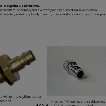
ATA złączka 1/4 obrotowa.
narzędziami pneumatyczni a w szczególności pistoletami lakierniczymi.
 jest ciągnięty w dół przy każdym ruchu, mamy większą swobodę podczas prac
/4 wkręcany szybkozłączka
osiądz
Króciec 1/4 nakręcany szybkozłącz
4,00 zł
RECTUS niklowany mosiądz