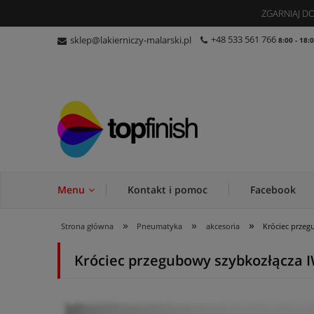
ZGARNIAJ 
+48 533 561 766
sklep@lakierniczy-malarski.pl
8:00 - 18:
Menu
Kontakt i pomoc
Facebook
»
»
»
Strona główna
Pneumatyka
akcesoria
Króciec prze
Króciec przegubowy szybkozłącza 