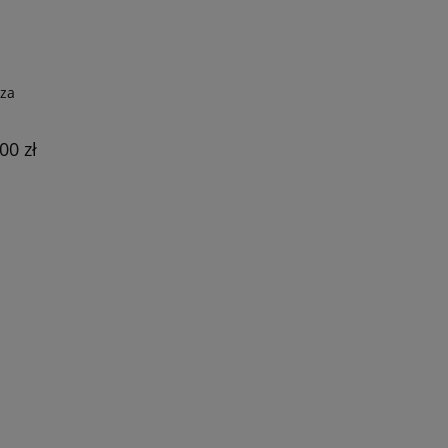
rza
00 zł