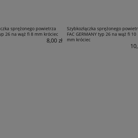
ączka sprężonego powietrza
Szybkozłączka sprężonego powiet
p 26 na wąż fi 8 mm króciec
FAC GERMANY typ 26 na wąż fi 10
8,00 zł
mm króciec
10,