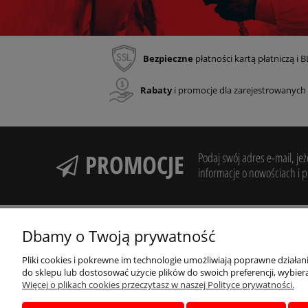
Bezpieczne
płatności kartą płatniczą i B
Rabaty
i promocje dla zarejestrowanych
PROMOCJE
Podaj swój adres e-mail, je
informacje o nowościach i 
Dbamy o Twoją prywatność
O NAS
MOJE KONTO
Pliki cookies i pokrewne im technologie umożliwiają poprawne działa
do sklepu lub dostosować użycie plików do swoich preferencji, wybiera
O firmie
Przechowalnia
Więcej o plikach cookies przeczytasz w naszej Polityce prywatności.
Kontakt i pomoc
Ustawienia konta