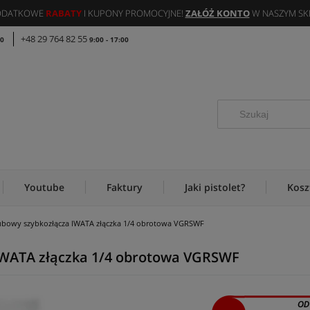
DODATKOWE
RABATY
I KUPONY PROMOCYJNE!
ZAŁÓŻ KONTO
W NASZYM SKL
+48 29 764 82 55
00
9:00 - 17:00
Youtube
Faktury
Jaki pistolet?
Kosz
gubowy szybkozłącza IWATA złączka 1/4 obrotowa VGRSWF
IWATA złączka 1/4 obrotowa VGRSWF