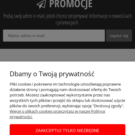
PROMOCJE
Podaj swój adres e-mail, jeżeli chcesz otrzymywać informacje o nowościach
i promocjach.
zapisz się
O NAS
Dbamy o Twoją prywatność
MOJE KONTO
Pliki cookies i pokrewne im technologie umożliwiają poprawne
działanie strony i pomagają nam dostosować ofertę do Twoich
potrzeb. Możesz zaakceptować wykorzystanie przez nas
wszystkich tych plików i przejść do sklepu lub dostosować użycie
INFORMACJE
plików do swoich preferencji, wybierając opcję "Dostosuj zgody".
Więcej o plikach cookies przeczytasz w naszej Polityce
prywatności.
POMOC
ZAAKCEPTUJ TYLKO NIEZBĘDNE