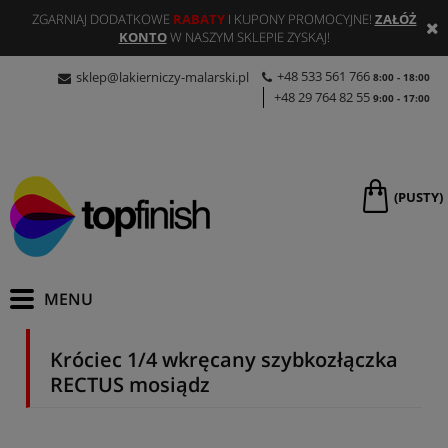
ZGARNIAJ DODATKOWE
RABATY
I KUPONY PROMOCYJNE!
ZAŁÓŻ
KONTO
W NASZYM SKLEPIE ZYSKAJ!
+48 533 561 766
sklep@lakierniczy-malarski.pl
8:00 - 18:00
+48 29 764 82 55
9:00 - 17:00
(PUSTY)
Króciec 1/4 wkręcany szybkozłączka
RECTUS mosiądz