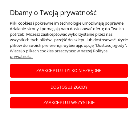
416,31 zł
Dbamy o Twoją prywatność
Pliki cookies i pokrewne im technologie umożliwiają poprawne
Wąż agregat pompa GRACO KX 2.6 ID 10mm 10m 3/8
działanie strony i pomagają nam dostosować ofertę do Twoich
potrzeb. Możesz zaakceptować wykorzystanie przez nas
NPS 300 bar farba materiał
wszystkich tych plików i przejść do sklepu lub dostosować użycie
plików do swoich preferencji, wybierając opcję "Dostosuj zgody".
Więcej o plikach cookies przeczytasz w naszej Polityce
prywatności.
ZAAKCEPTUJ TYLKO NIEZBĘDNE
DOSTOSUJ ZGODY
ZAAKCEPTUJ WSZYSTKIE
459,00 zł