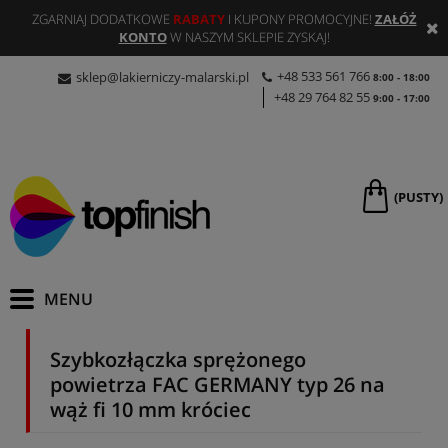
ZGARNIAJ DODATKOWE
RABATY
I KUPONY PROMOCYJNE!
ZAŁÓŻ
KONTO
W NASZYM SKLEPIE ZYSKAJ!
+48 533 561 766
sklep@lakierniczy-malarski.pl
8:00 - 18:00
+48 29 764 82 55
9:00 - 17:00
(PUSTY)
Szybkozłączka sprężonego
powietrza FAC GERMANY typ 26 na
wąż fi 10 mm króciec