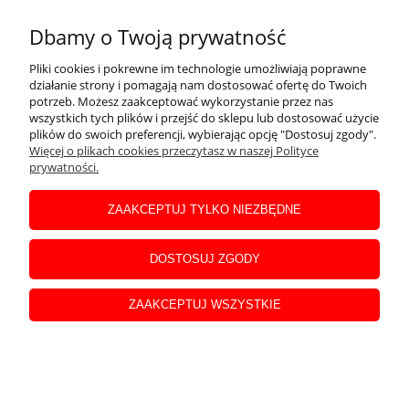
679,00 zł
Dbamy o Twoją prywatność
Pliki cookies i pokrewne im technologie umożliwiają poprawne
działanie strony i pomagają nam dostosować ofertę do Twoich
Wąż agregat pompa GRACO KX 2.6 ID 10mm 20m 3/8
potrzeb. Możesz zaakceptować wykorzystanie przez nas
wszystkich tych plików i przejść do sklepu lub dostosować użycie
NPS 300 bar farba materiał
plików do swoich preferencji, wybierając opcję "Dostosuj zgody".
Więcej o plikach cookies przeczytasz w naszej Polityce
prywatności.
ZAAKCEPTUJ TYLKO NIEZBĘDNE
DOSTOSUJ ZGODY
ZAAKCEPTUJ WSZYSTKIE
679,00 zł