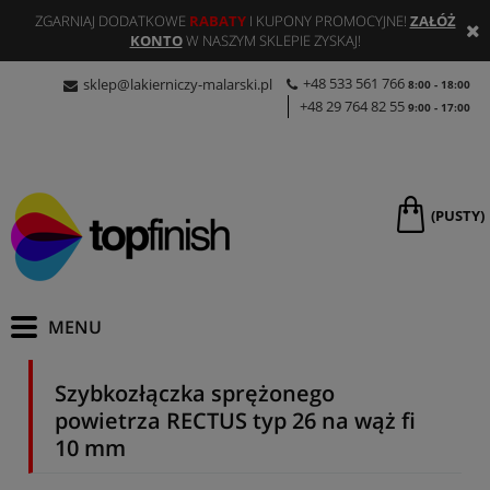
ZGARNIAJ DODATKOWE
RABATY
I KUPONY PROMOCYJNE!
ZAŁÓŻ
KONTO
W NASZYM SKLEPIE ZYSKAJ!
+48 533 561 766
sklep@lakierniczy-malarski.pl
8:00 - 18:00
+48 29 764 82 55
9:00 - 17:00
(PUSTY)
Szybkozłączka sprężonego
powietrza RECTUS typ 26 na wąż fi
10 mm